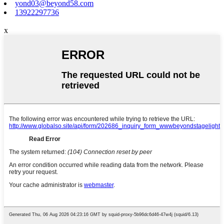
yond03@beyond58.com
13922297736
x