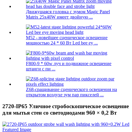
Движущаяся головка с зумом Magic Panel
Matrix 25x40W имеет двойную ...
M52 - новейшее сценическое освещение
мощностью 24 * 60 Вт Led bee ey ...
F800-9 * 60w луч и подвижное освещение
штанги с пи ...
Z68-сращивание сценического освещения на
открытом воздухе зум пар пикселей ...
2720-IP65 Уличное стробоскопическое освещение
для мытья стен со светодиодами 960 × 0,2 Вт