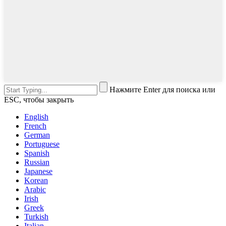
Нажмите Enter для поиска или
ESC, чтобы закрыть
English
French
German
Portuguese
Spanish
Russian
Japanese
Korean
Arabic
Irish
Greek
Turkish
Italian