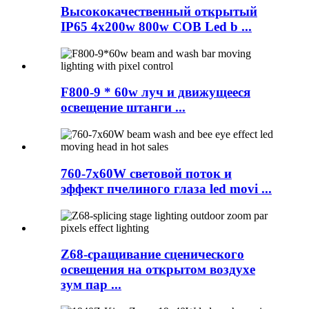
Высококачественный открытый
IP65 4x200w 800w COB Led b ...
F800-9 * 60w луч и движущееся
освещение штанги ...
760-7x60W световой поток и
эффект пчелиного глаза led movi ...
Z68-сращивание сценического
освещения на открытом воздухе
зум пар ...