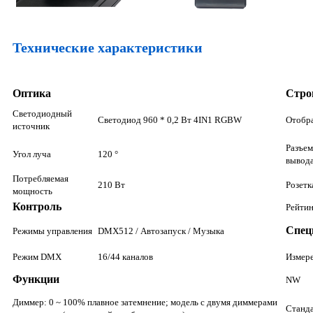
Технические характеристики
Оптика
Стро
Светодиодный
Светодиод 960 * 0,2 Вт 4IN1 RGBW
Отобр
источник
Разъем
Угол луча
120 °
вывод
Потребляемая
210 Вт
Розетк
мощность
Контроль
Рейтин
Спец
Режимы управления
DMX512 / Автозапуск / Музыка
Режим DMX
16/44 каналов
Измер
Функции
NW
Диммер: 0 ~ 100% плавное затемнение; модель с двумя диммерами
Станда