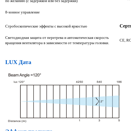
по желанию (с задержкой или без задержки)
8-зонное управление
Серт
Стробоскопические эффекты с высокой яркостью
Светодиодная защита от перегрева и автоматическая скорость
CE, R
вращения вентилятора в зависимости от температуры головки.
LUX Дата