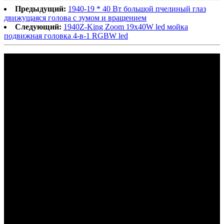
Предыдущий:
1940-19 * 40 Вт большой пчелиный глаз
движущаяся голова с зумом и вращением
Следующий:
1940Z-King Zoom 19x40W led мойка
подвижная головка 4-в-1 RGBW led